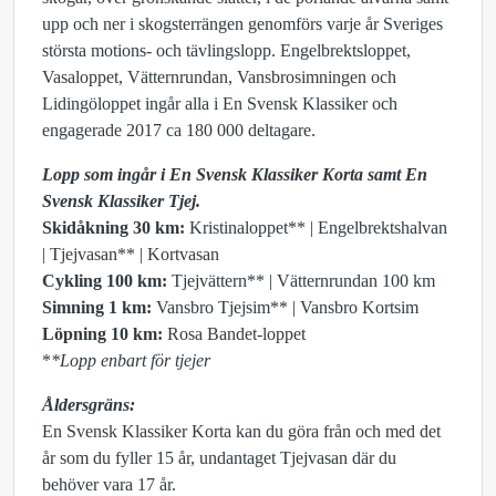
upp och ner i skogsterrängen genomförs varje år Sveriges
största motions- och tävlingslopp. Engelbrektsloppet,
Vasaloppet, Vätternrundan, Vansbrosimningen och
Lidingöloppet ingår alla i En Svensk Klassiker och
engagerade 2017 ca 180 000 deltagare.
Lopp som ingår i En Svensk Klassiker Korta samt En
Svensk Klassiker Tjej.
Skidåkning 30 km:
Kristinaloppet** | Engelbrektshalvan
| Tjejvasan** | Kortvasan
Cykling 100 km:
Tjejvättern** | Vätternrundan 100 km
Simning 1 km:
Vansbro Tjejsim** | Vansbro Kortsim
Löpning 10 km:
Rosa Bandet-loppet
*
*Lopp enbart för tjejer
Åldersgräns:
En Svensk Klassiker Korta kan du göra från och med det
år som du fyller 15 år, undantaget Tjejvasan där du
behöver vara 17 år.