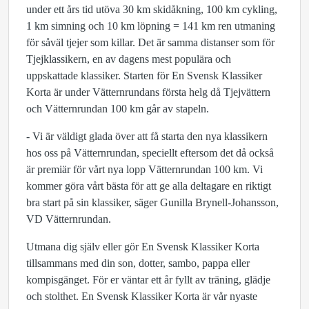
under ett års tid utöva 30 km skidåkning, 100 km cykling,
1 km simning och 10 km löpning = 141 km ren utmaning
för såväl tjejer som killar. Det är samma distanser som för
Tjejklassikern, en av dagens mest populära och
uppskattade klassiker. Starten för En Svensk Klassiker
Korta är under Vätternrundans första helg då Tjejvättern
och Vätternrundan 100 km går av stapeln.
- Vi är väldigt glada över att få starta den nya klassikern
hos oss på Vätternrundan, speciellt eftersom det då också
är premiär för vårt nya lopp Vätternrundan 100 km. Vi
kommer göra vårt bästa för att ge alla deltagare en riktigt
bra start på sin klassiker, säger Gunilla Brynell-Johansson,
VD Vätternrundan.
Utmana dig själv eller gör En Svensk Klassiker Korta
tillsammans med din son, dotter, sambo, pappa eller
kompisgänget. För er väntar ett år fyllt av träning, glädje
och stolthet. En Svensk Klassiker Korta är vår nyaste