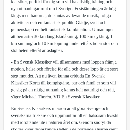
klassiker, perfekt för dig som vill ha allsidig träning och
nya utmaningar runt om i Sverige. Feststämningen är hög
längs med banorna, de kantas av levande musik, roliga
aktiviteter och en fantastisk publik. Glädje, svett och
gemenskap i en helt fantastisk kombination. Utmaningen
att bemästra 30 km längdskidåkning, 100 km cykling, 1
km simning och 10 km löpning under ett års tid är stor och
stoltheten efteråt är oslagbar.
- En Svensk Klassiker vill tillsammans med loppen främja
motion, hälsa och rörelse för alla och dessa lopp är ett stort
steg mot det. Att nu även kunna erbjuda En Svensk
Klassiker Korta till kompisgäng, par och familjer som vill
ge sig på en riktigt utmaning känns helt naturligt och rätt,
säger Michael Thorén, VD En Svensk Klassiker.
En Svensk Klassikers mission är att göra Sverige och
svenskarna friskare och uppmuntrar till en hälsosam livsstil
med idrottande ute i naturen året om. Genom snöfyllda
skogar, över grönskande slätter, i de porlande älvarna samt