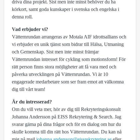
driva dina projekt. Sist men inte minst behöver du ha
körkort, samt goda kunskaper i svenska och engelska i
denna roll.
Vad erbjuder vi?
Vätternrundan arrangeras av Motala AIF idrottsallians och
vi erbjuder en unik tjänst som bidrar till Hälsa, Utmaning
och Gemenskap. Sist men inte minst främjar
Vätternrundan intresset för cykling som motionsform! För
rätt person finns stora möjligheter att få vara med och
påverka utvecklingen på Vätternrundan. Vi är 10
engagerade medarbetare som ser fram emot att välkomna
dig till vårt team!
Är du intresserad?
Om du vill veta mer, hör av dig till Rekryteringskonsult
Johanna Andersson på EISS Rekrytering & Search. Jag
svarar gärna på dina frågor och för en dialog om hur du
skulle komma till din rätt hos Vätternrundan. Du kan nå
mig på mail
johanna.andersson@eissrekrytering.se
eller