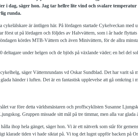
er i dag, säger hon. Jag tar hellre lite vind och svalare temperatur 
rlig runda.
lla cykelälskare är äntligen här. På lördagen startade Cykelveckan me
 var först ut på lördagen och följdes av Halvvättern, som i år hade flytta
öndagen kördes MTB-Vättern och även Minivättern, för de allra minsta
0 deltagare under helgen och de bjöds på växlande väder; en hel del sol
ta cykelhelg, säger Vätternrundans vd Oskar Sundblad. Det har varit så m
lada händer i luften. Det är en fantastisk upplevelse att gå omkring i 
 målet var före detta världsmästaren och proffscyklisten Susanne Ljungs
Ljungskog. Gruppen missade sitt mål på tre timmar, men alla var glada 
tt hålla ihop hela gänget, säger hon. Vi är ett nätverk som står för geme
tigt klarade tiden vi hade siktat på. Vi tog det lugnt uppför backen på Om