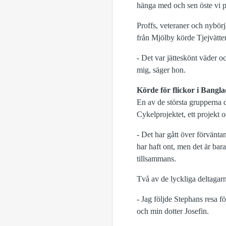
hänga med och sen öste vi på
Proffs, veteraner och nybörj
från Mjölby körde Tjejvätter
- Det var jätteskönt väder oc
mig, säger hon.
Körde för flickor i Bangl
En av de största grupperna 
Cykelprojektet, ett projekt o
- Det har gått över förvänta
har haft ont, men det är bara 
tillsammans.
Två av de lyckliga deltagar
- Jag följde Stephans resa f
och min dotter Josefin.