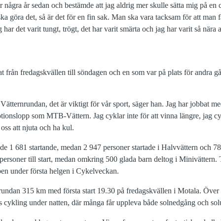
för några år sedan och bestämde att jag aldrig mer skulle sätta mig på en
a göra det, så är det för en fin sak. Man ska vara tacksam för att man 
g har det varit tungt, trögt, det har varit smärta och jag har varit så när
t från fredagskvällen till söndagen och en som var på plats för andra g
tternrundan, det är viktigt för vår sport, säger han. Jag har jobbat med
motionslopp som MTB-Vättern. Jag cyklar inte för att vinna längre, jag cyk
oss att njuta och ha kul.
de 1 681 startande, medan 2 947 personer startade i Halvvättern och 7
rsoner till start, medan omkring 500 glada barn deltog i Minivättern. T
ppen under första helgen i Cykelveckan.
undan 315 km med första start 19.30 på fredagskvällen i Motala. Över 
s cykling under natten, där många får uppleva både solnedgång och sol