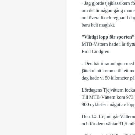
- Jag gjorde tjejklassikern 
om det är någon gång man sk
ont överallt och regnar. I da
bara helt magiskt.
”Viktigt lopp för sporten”
MTB-Vättern hade i år flytta
Emil Lindgren.
- Den här inramningen med Vä
jättekul att komma till ett 
dag hade vi 50 kilometer på 
Lördagens Tjejvättern locka
Till MTB-Vättern kom 973 pe
900 cyklister i något av lo
Den 14–15 juni går Vätternr
och för dem väntar 31,5 mil