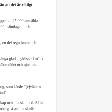
än att det är riktigt
d uppemot 25 000 anmälda
ts från söndagen, och
.
, en del regnskurar och
ånga glada cyklister i målet
målområdet och njuta av
kog, som körde Tjejvättern
ändå.
nskap och alla ska med. Så vi
berg så att alla skulle