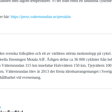
rhållanden med lagom temperaturer. Vi ser fram emot en fantastisk cykelhe
er här:
https://press.vatternrundan.se/presskits
den svenska folksjälen och ett av världens största motionslopp på cykel
eella föreningen Motala AIF. Årligen deltar ca 36 000 cyklister från he
Vätternrundan 315 km innefattar Halvvättern 150 km, Tjejvättern 10
. Vätternrundan blev år 2013 det första idrottsarrangemanget i Sverige
 hållbarhet vid evenemang.
D