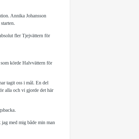
tation. Annika Johansson
starten.
bsolut fler Tjejvättern för
r som körde Halvvättern för
ar tagit oss i mål. En del
för alla och vi gjorde det här
gsbacka.
fick jag med mig både min man