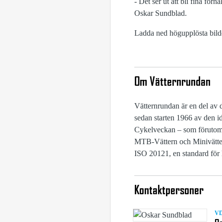
- Det ser ut att bli fina fö
Oskar Sundblad.
Ladda ned högupplösta bild
Om Vätternrundan
Vätternrundan är en del av 
sedan starten 1966 av den id
Cykelveckan – som förutom 
MTB-Vättern och Minivättern
ISO 20121, en standard för
Kontaktpersoner
V