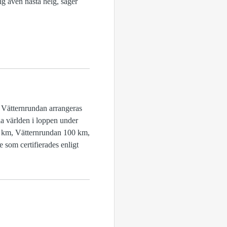
lg även nästa helg, säger
. Vätternrundan arrangeras
la världen i loppen under
0 km, Vätternrundan 100 km,
 som certifierades enligt