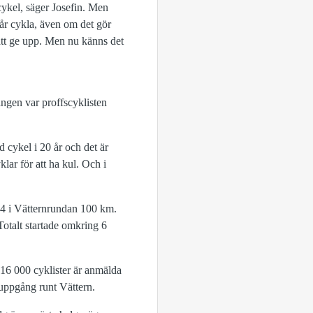
 cykel, säger Josefin. Men
får cykla, även om det gör
a att ge upp. Men nu känns det
ången var proffscyklisten
 cykel i 20 år och det är
lar för att ha kul. Och i
84 i Vätternrundan 100 km.
otalt startade omkring 6
16 000 cyklister är anmälda
uppgång runt Vättern.