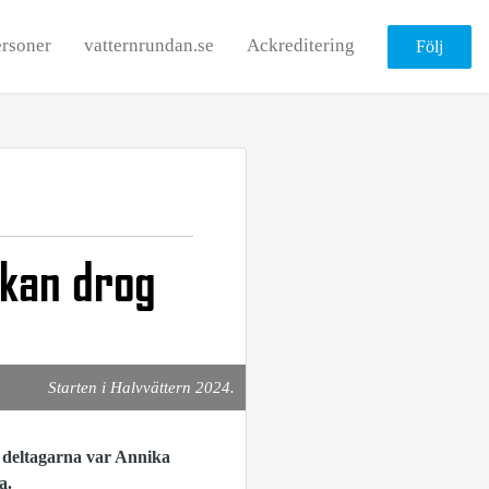
rsoner
vatternrundan.se
Ackreditering
Följ
ckan drog
Starten i Halvvättern 2024.
 deltagarna var Annika
a.