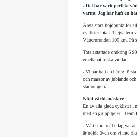
- Det har varit perfekt väd
varmt. Jag har haft en hä
Årets stora höjdpunkt för a
cyklister totalt. Tjejvättern
Vätternrundan 100 km. På s
Totalt startade omkring 6 90
emellanåt friska vindar.
- Vi har haft en härlig förs
och massor av jublande och g
stämningen.
Nöjd världsmästare
En av alla glada cyklister i
med en grupp tjejer i Team 
- Vårt stora mål i dag var a
är nöjda även om vi inte rik