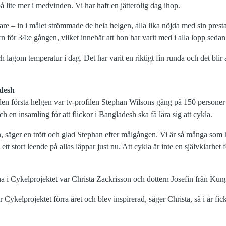
 lite mer i medvinden. Vi har haft en jätterolig dag ihop.
are – in i målet strömmade de hela helgen, alla lika nöjda med sin pres
n för 34:e gången, vilket innebär att hon har varit med i alla lopp sedan 
h lagom temperatur i dag. Det har varit en riktigt fin runda och det blir a
adesh
den första helgen var tv-profilen Stephan Wilsons gäng på 150 persone
ch en insamling för att flickor i Bangladesh ska få lära sig att cykla.
n, säger en trött och glad Stephan efter målgången. Vi är så många som h
ett stort leende på allas läppar just nu. Att cykla är inte en självklarhet 
na i Cykelprojektet var Christa Zackrisson och dottern Josefin från Kun
ör Cykelprojektet förra året och blev inspirerad, säger Christa, så i år 