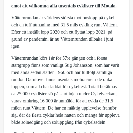
emot att välkomna alla tusentals cyklister till Motala.
Vätternrundan är världens största motionslopp på cykel
och en tuff utmaning med 31,5 mils cykling runt Vättern.
Efter ett inställt lopp 2020 och ett flyttat lopp 2021, på
grund av pandemin, är nu Vätternrundan tillbaka i juni
igen.
Vätternrundan körs i år för 57:e gången och i första
startgrupp finns som vanligt Stig Johansson, som har varit
med ända sedan starten 1966 och har fullföljt samtliga
rundor. Därutöver finns tusentals motionärer i de olika
loppen, som alla har laddat för cykelfest. Totalt beräknas
ca 25 000 cyklister stå på startlinjen under Cykelveckan,
varav omkring 16 000 är anmälda för att cykla de 31,5
milen runt Vättern. De har en mäktig upplevelse framför
sig, där de flesta cyklar hela natten och många får uppleva
både solnedgång och soluppgång från cykelsadeln.