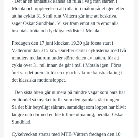
- Det är en fantastisk känsla att rulla i väg från starten i
Motala och upplevelsen att rulla in i målområdet igen efter
att ha cyklat 31,5 mil runt Vättern går inte att beskriva,
säger Oskar Sundblad. Vi ser fram emot att ta emot alla
tusentals trötta och lyckliga cyklister i Motala.
Fredagen den 17 juni klockan 19.30 går första start i
Vätternrundan 315 km. Därefter startar cyklisterna med två
minuters mellanrum under större delen av natten, för att
cykla över 31 mil innan de går i mål i Motala igen. Förra
året var det premiär för en ny och säkrare bansträckning i
det klassiska motionsloppet.
- Den sista biten går numera på mindre vägar som bara har
en tiondel så mycket trafik som den gamla sträckningen.
Så det blir betydligt säkrare, samtidigt som loppet har blivit
längre och därmed en lite tuffare utmaning, berättar Oskar
Sundblad.
Cykelveckan startar med MTB-Vättern fredagen den 10