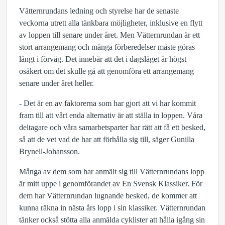
Vätternrundans ledning och styrelse har de senaste
veckorna utrett alla tänkbara möjligheter, inklusive en flytt
av loppen till senare under året. Men Vätternrundan är ett
stort arrangemang och många förberedelser måste göras
långt i förväg. Det innebär att det i dagsläget är högst
osäkert om det skulle gå att genomföra ett arrangemang
senare under året heller.
- Det är en av faktorerna som har gjort att vi har kommit
fram till att vårt enda alternativ är att ställa in loppen. Våra
deltagare och våra samarbetsparter har rätt att få ett besked,
så att de vet vad de har att förhålla sig till, säger Gunilla
Brynell-Johansson.
Många av dem som har anmält sig till Vätternrundans lopp
är mitt uppe i genomförandet av En Svensk Klassiker. För
dem har Vätternrundan lugnande besked, de kommer att
kunna räkna in nästa års lopp i sin klassiker. Vätternrundan
tänker också stötta alla anmälda cyklister att hålla igång sin