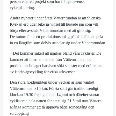
person eller ett projekt som har främjat svensk
cykelplanering.
Andra nyheter under årets Vätternrundan är att Svenska
Kyrkan erbjuder bike in-vigsel till hugade par som vill
börja eller avsluta Vätternrundan med att gifta sig.
Dessutom finns ett produktionsbolag på plats för att spela
in en långfilm som delvis utspelar sig under Vätternrundan.
– Det kommer säkert att märkas bland våra cyklister. De
kommer att filma en hel del från Vätternrundan och
produktionsbolaget har även sökt statister med erfarenhet
av landsvägscykling för vissa sekvenser.
Den stora höjdpunkten under veckan är som vanligt
Vätternrundan 315 km. Första start går traditionsenligt
klockan 19.30 fredagen den 14 juni och därefter startar
cyklisterna hela natten för att ta sig 31,5 mil runt Vättern.
Många kommer att få uppleva både solnedgång och
soluppgång