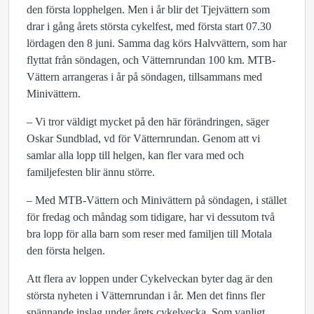
den första lopphelgen. Men i år blir det Tjejvättern som
drar i gång årets största cykelfest, med första start 07.30
lördagen den 8 juni. Samma dag körs Halvvättern, som har
flyttat från söndagen, och Vätternrundan 100 km. MTB-
Vättern arrangeras i år på söndagen, tillsammans med
Minivättern.
– Vi tror väldigt mycket på den här förändringen, säger
Oskar Sundblad, vd för Vätternrundan. Genom att vi
samlar alla lopp till helgen, kan fler vara med och
familjefesten blir ännu större.
– Med MTB-Vättern och Minivättern på söndagen, i stället
för fredag och måndag som tidigare, har vi dessutom två
bra lopp för alla barn som reser med familjen till Motala
den första helgen.
Att flera av loppen under Cykelveckan byter dag är den
största nyheten i Vätternrundan i år. Men det finns fler
spännande inslag under årets cykelvecka. Som vanligt